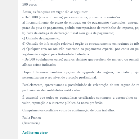
500 euros.
Assim, as franquias em vigor são as seguintes:
- De 5 000 (cinco mil euros) para os sinistros, por erros ou omissões:
a) Incumprimento de prazo de entregas ou de pagamentos (exemplos: entrega f
prazo da guia de pagamento, pedido extemporâneo de reembolso de imposto, pa
b) Falta de entrega de declaração fiscal e/ou guia de pagamento;
c) Omissão de pagamento;
d) Omissão de informação relativa à opção de enquadramento em regimes de tri
e) Qualquer erro ou omissão associado ao pagamento especial por conta ou p
legalmente exigível pela Autoridade Tributária.
- De 500 (quinhentos euros) para os sinistros que resultem de um erro ou omissão
alíneas acima indicadas.
Disponibilizam-se também opções de
upgrade
do seguro, facultativo, qu
personalizarem o seu nível de proteção profissional.
Paralelamente, apresentamos a possibilidade de celebração de um seguro de res
profissionais de contabilistas certificados.
É essencial que todos os contabilistas certificados continuem a desenvolver-se
valor, reputação e o interesse público da nossa profissão.
Cumprimentos cordiais e votos de continuação de bom trabalho.
Paula Franco
(Bastonária)
Apólice em vigor