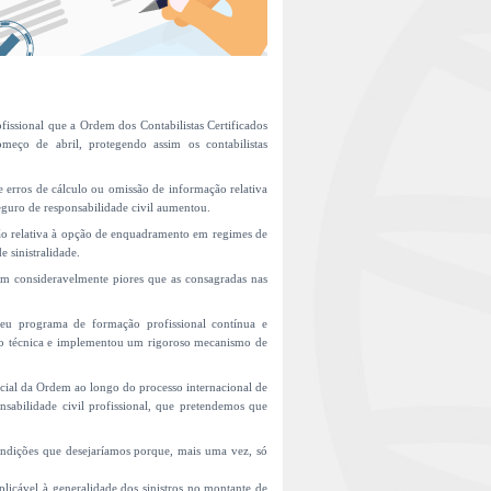
fissional que a Ordem dos Contabilistas Certificados
eço de abril, protegendo assim os contabilistas
 erros de cálculo ou omissão de informação relativa
eguro de responsabilidade civil aumentou.
ão relativa à opção de enquadramento em regimes de
 sinistralidade.
em consideravelmente piores que as consagradas nas
seu programa de formação profissional contínua e
ção técnica e implementou um rigoroso mecanismo de
ocial da Ordem ao longo do processo internacional de
nsabilidade civil profissional, que pretendemos que
condições que desejaríamos porque, mais uma vez, só
licável à generalidade dos sinistros no montante de