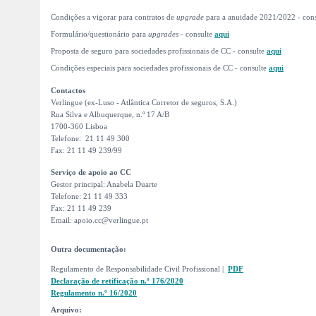
Condições a vigorar para contratos de
upgrade
para a anuidade 2021/2022 - con
Formulário/questionário para
upgrades
- consulte
aqui
Proposta de seguro para sociedades profissionais de CC - consulte
aqui
Condições especiais para sociedades profissionais de CC - consulte
aqui
Contactos
Verlingue (ex-Luso - Atlântica Corretor de seguros, S.A.)
Rua Silva e Albuquerque, n.º 17 A/B
1700-360 Lisboa
Telefone: 21 11 49 300
Fax: 21 11 49 239/99
Serviço de apoio ao CC
Gestor principal: Anabela Duarte
Telefone: 21 11 49 333
Fax: 21 11 49 239
Email: apoio.cc@verlingue.pt
Outra documentação:
Regulamento de Responsabilidade Civil Profissional |
PDF
Declaração de retificação n.º 176/2020
Regulamento n.º 16/2020
Arquivo: