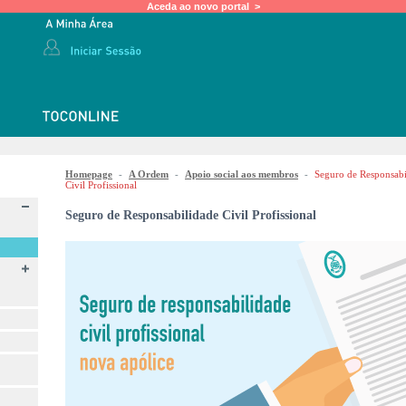
Aceda ao novo portal >
Homepage
-
A Ordem
-
Apoio social aos membros
-
Seguro de Responsabi
Civil Profissional
Seguro de Responsabilidade Civil Profissional