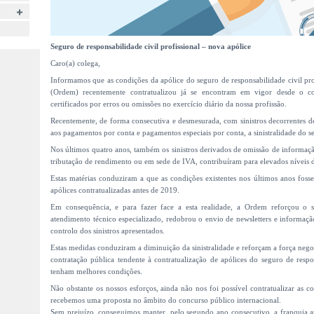
Seguro de responsabilidade civil profissional – nova apólice
Caro(a) colega,
Informamos que as condições da apólice do seguro de responsabilidade civil pro
(Ordem) recentemente contratualizou já se encontram em vigor desde o com
certificados por erros ou omissões no exercício diário da nossa profissão.
Recentemente, de forma consecutiva e desmesurada, com sinistros decorrentes de
aos pagamentos por conta e pagamentos especiais por conta, a sinistralidade do s
Nos últimos quatro anos, também os sinistros derivados de omissão de informaç
tributação de rendimento ou em sede de IVA, contribuíram para elevados níveis de
Estas matérias conduziram a que as condições existentes nos últimos anos foss
apólices contratualizadas antes de 2019.
Em consequência, e para fazer face a esta realidade, a Ordem reforçou o 
atendimento técnico especializado, redobrou o envio de newsletters e informa
controlo dos sinistros apresentados.
Estas medidas conduziram a diminuição da sinistralidade e reforçam a força neg
contratação pública tendente à contratualização de apólices do seguro de respo
tenham melhores condições.
Não obstante os nossos esforços, ainda não nos foi possível contratualizar as 
recebemos uma proposta no âmbito do concurso público internacional.
Sem prejuízo, conseguimos manter, pelo segundo ano consecutivo, a franquia ap