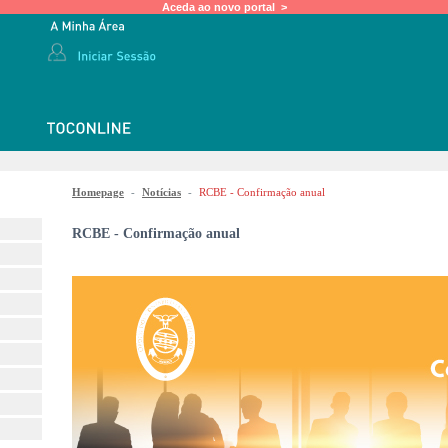
Aceda ao novo portal >
Homepage
-
Notícias
-
RCBE - Confirmação anual
RCBE - Confirmação anual