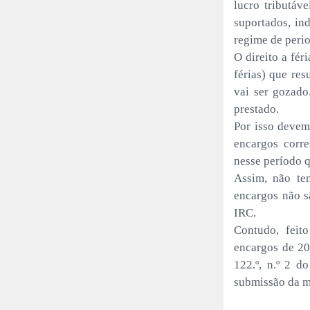
lucro tributáv
suportados, i
regime de peri
O direito a fér
férias) que res
vai ser gozado
prestado.
Por isso devem
encargos corre
nesse período q
Assim, não ten
encargos não sã
IRC.
Contudo, feito
encargos de 20
122.º, n.º 2 
submissão da m