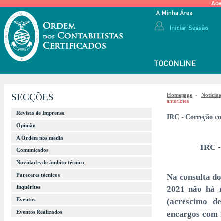
Ace
SECÇÕES
Homepage
-
Notícias
anteriores
Revista de Imprensa
IRC - Correção con
Opinião
A Ordem nos media
IRC -
Comunicados
Novidades de âmbito técnico
Pareceres técnicos
Na consulta do
Inquéritos
2021 não há r
Eventos
(acréscimo d
Eventos Realizados
encargos com f