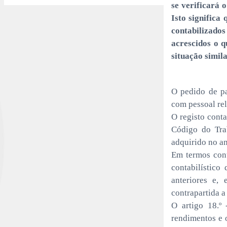
se verificará 
Isto significa
contabilizad
acrescidos o 
situação simil
O pedido de pa
com pessoal rel
O registo cont
Código do Trab
adquirido no an
Em termos cont
contabilístico
anteriores e,
contrapartida a
O artigo 18.º 
rendimentos e 