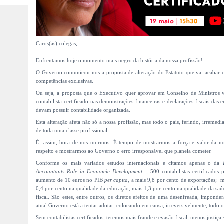
Caros(as) colegas,
Enfrentamos hoje o momento mais negro da história da nossa profissão!
O Governo comunicou-nos a proposta de alteração do Estatuto que vai acabar co
competências exclusivas.
Ou seja, a proposta que o Executivo quer aprovar em Conselho de Ministros vis
contabilista certificado nas demonstrações financeiras e declarações fiscais das
devam possuir contabilidade organizada.
Esta alteração afeta não só a nossa profissão, mas todo o país, ferindo, irremedi
de toda uma classe profissional.
É, assim, hora de nos unirmos. É tempo de mostrarmos a força e valor da no
respeito e mostrarmos ao Governo o erro irresponsável que planeia cometer.
Conforme os mais variados estudos internacionais e citamos apenas o da
I
Accountants Role in Economic Development
-, 500 contabilistas certificado
aumento de 10 euros no PIB
per capita
, a mais 9,8 por cento de exportações; m
0,4 por cento na qualidade da educação; mais 1,3 por cento na qualidade da saú
fiscal. São estes, entre outros, os diretos efeitos de uma desenfreada, imponde
atual Governo está a tentar adotar, colocando em causa, irreversivelmente, todo 
Sem contabilistas certificados, teremos mais fraude e evasão fiscal, menos justiça