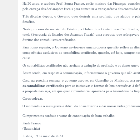
Há 30 anos, o saudoso Prof. Sousa Franco, então ministro das Finanças, considero
pela entrega das declarações fiscais para aumentar a transparência das contas das 
Três décadas depois, o Governo quer destruir uma profissão que ajudou o país 
desafios.
Neste processo de revisão do Estatuto, a Ordem dos Contabilistas Certificados,
tutela (Secretaria de Estados dos Assuntos Fiscais) uma proposta que reforçava o 
direitos dos contabilistas certificados.
Para nosso espanto, o Governo enviou-nos uma proposta que não reflete as discu
competências exclusivas do contabilista certificado, quando, até hoje, sempre 
causa.
Os contabilistas certificados não aceitam a extinção da profissão e os danos que o
Assim sendo, em resposta à comunicação, informaremos o governo que não aceit
Caso, na próxima semana, o governo aprove, em Conselho de Ministros, esta pro
os contabilistas certificados
para as iniciativas e formas de luta necessárias à d
a proposta não seja, em qualquer circunstância, aprovada pela Assembleia da Repú
Caros colegas,
O momento é o mais grave e difícil da nossa história e das nossas vidas profission
Cumprimentos cordiais e votos de continuação de bom trabalho.
Paula Franco
(Bastonária)
Lisboa, 19 de maio de 2023