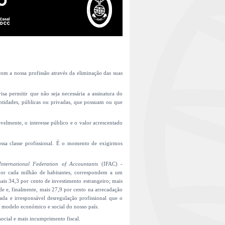
m a nossa profissão através da eliminação das suas
a permitir que não seja necessária a assinatura do
 entidades, públicas ou privadas, que possuam ou que
avelmente, o interesse público e o valor acrescentado
ssa classe profissional. É o momento de exigirmos
nternational Federation of Accountants
(IFAC) -
s por cada milhão de habitantes, correspondem a um
ais 34,3 por cento de investimento estrangeiro; mais
de e, finalmente, mais 27,9 por cento na arrecadação
rada e irresponsável desregulação profissional que o
o modelo económico e social do nosso país.
 social e mais incumprimento fiscal.