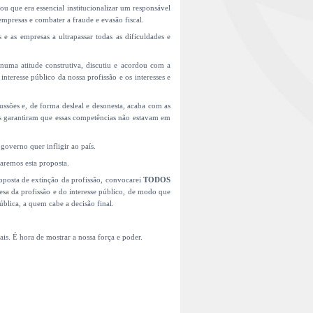
u que era essencial institucionalizar um responsável
empresas e combater a fraude e evasão fiscal.
e as empresas a ultrapassar todas as dificuldades e
 numa atitude construtiva, discutiu e acordou com a
interesse público da nossa profissão e os interesses e
ssões e, de forma desleal e desonesta, acaba com as
nos garantiram que essas competências não estavam em
 governo quer infligir ao país.
aremos esta proposta.
posta de extinção da profissão, convocarei
TODOS
efesa da profissão e do interesse público, de modo que
blica, a quem cabe a decisão final.
ais. É hora de mostrar a nossa força e poder.